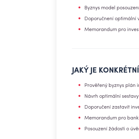
Byznys model posouzení n
Doporučnení optimální v
Memorandum pro invest
JAKÝ JE KONKRÉTN
Prověřený byznys plán i
Návrh optimální sestavy
Doporučení zastavit inves
Memorandum pro banky 
Posouzení žádosti o úvěr