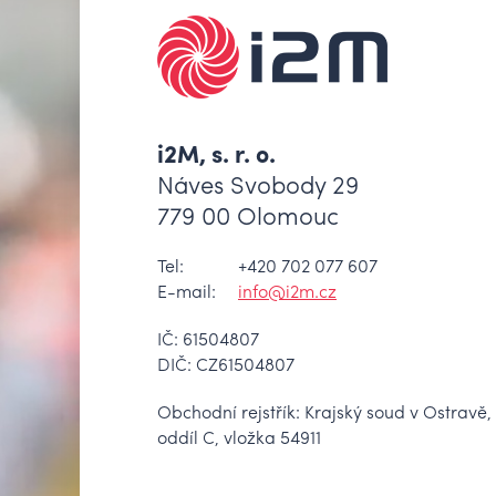
i2M, s. r. o.
Náves Svobody 29
779 00 Olomouc
Tel:
+420 702 077 607
E-mail:
info@i2m.cz
IČ: 61504807
DIČ: CZ61504807
Obchodní rejstřík: Krajský soud v Ostravě,
oddíl C, vložka 54911