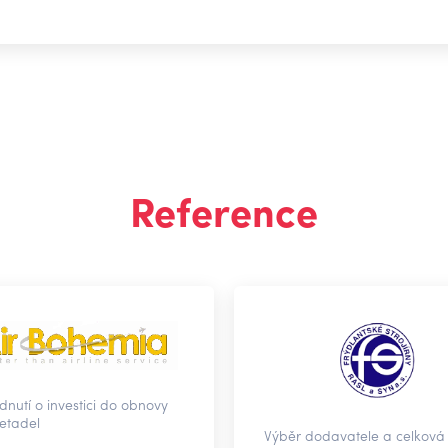
Reference
nutí o investici do obnovy
 letadel
Výběr dodavatele a celková