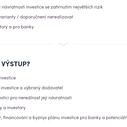
ávratnosti investice se zahrnutím největších rizik
arianty / doporučnení nerealizovat
ory a pro banky
Í VÝSTUP?
nvestice
 investice a výbraný dodavatel
tici pro nereálnost její návratnosti
a investory
, financování a byznys plánu investice pro banky a potenciáln