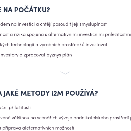
E NA POČÁTKU?
dem na investici a chtějí posoudit její smysluplnost
ost a rizika spojená s alternativními investičními příležitostmi
akých technologií a výrobních prostředků investovat
 investory a zpracovat byznys plán
 A JAKÉ METODY
i2M
POUŽÍVÁ?
ní příležitosti
ené většinou na scénářích vývoje podnikatelského prostředí pr
a příprava aleternativních možností