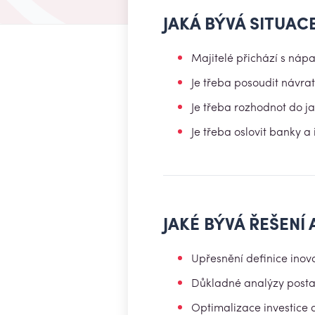
JAKÁ BÝVÁ SITUAC
Majitelé přichází s nápa
Je třeba posoudit návratn
Je třeba rozhodnot do j
Je třeba oslovit banky a
JAKÉ BÝVÁ ŘEŠENÍ
Upřesnění definice inovač
Důkladné analýzy postav
Optimalizace investice 