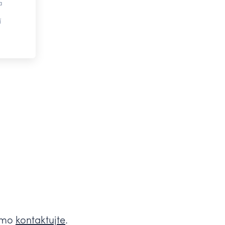
a
í
římo
kontaktujte
.