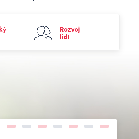
ký
Rozvoj
lidí