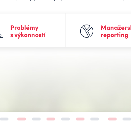
Problémy
Manažers
s výkonností
reporting